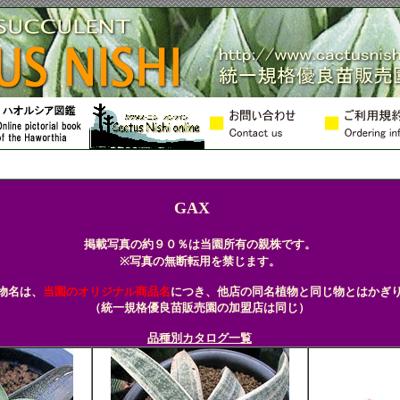
オルチア ハオルシア Haworthia 
GAX
掲載写真の約９０％は当園所有の親株です。
※写真の無断転用を禁じます。
物名は、
当園のオリジナル商品名
につき、他店の同名植物と同じ物とはかぎ
（統一規格優良苗販売園の加盟店は同じ）
品種別カタログ一覧