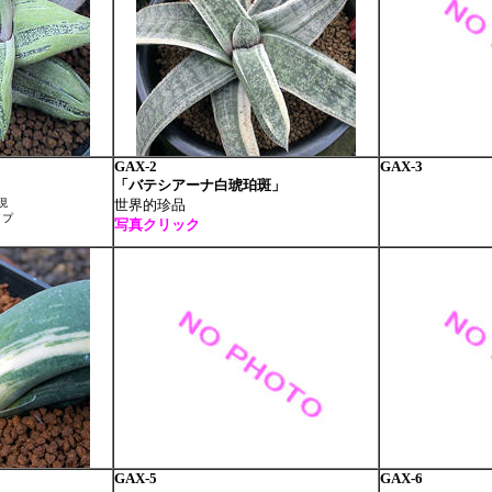
GAX-2
GAX-3
「バテシアーナ白琥珀斑」
現
世界的珍品
イプ
写真クリック
GAX-5
GAX-6