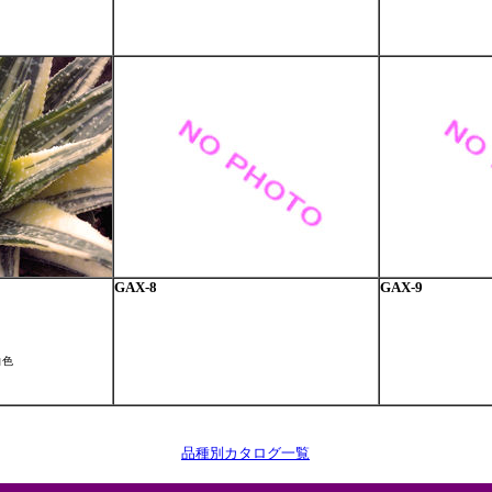
GAX-8
GAX-9
白色
。
品種別カタログ一覧