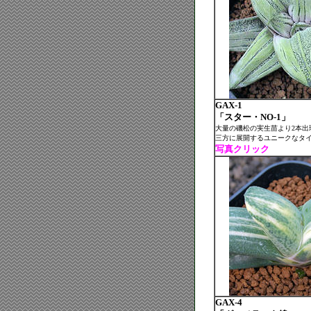
GAX-1
「スター・NO-1」
大量の磯松の実生苗より2本出
三方に展開するユニークなタ
写真クリック
GAX-4