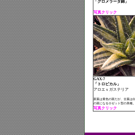
「グロメラータ錦」
写真クリック
GAX-7
「トロピカル」
アロエ x ガステリア
新葉は黄色の斑だが、古葉は
の斑になるロゼット型の美種
写真クリック