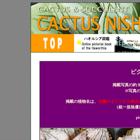
多肉植物 ハオルチア ハオ
ピ
掲載写真の約
※写真
掲載の植物名は、
当園のオリジナル商品
（統一規格優
pi