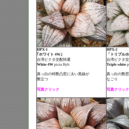
HPX-1
HPX-2
｢ホワイト 4W｣
「トリプルホ
台湾ピクタ交配特選
台湾ピクタ交
White 4W
picta Hyb.
Triple white
p
真っ白の特艶凸窓に太い黒線が
真っ白の艶窓
際立つ
なごり
写真クリック
写真クリック