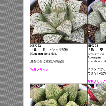
HPX-52
HPX-53
「風 月」
ピクタ交配種
「艶 姿
Huugetsu
picta Hyb.
スプレンデンス
Adesugata
splendens x pi
濃白の白点模様の特白窓
ピクタではと
写真クリック
できない迫力
写真クリック