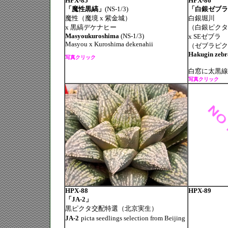
HPX-85
HPX-86
「魔性黒縞」
(NS-1/3)
「白銀ゼブラ
魔性（魔境 x 紫金城）
白銀堀川
x 黒縞デケナヒー
（白銀ピクタ
Masyoukuroshima
(NS-1/3)
x SEゼブラ
Masyou x Kuroshima dekenahii
（ゼブラピク
Hakugin zebr
写真クリック
白窓に太黒線
写真クリック
HPX-88
HPX-89
「JA-2」
黒ピクタ交配特選（北京実生）
JA-2
picta seedlings selection from Beijing