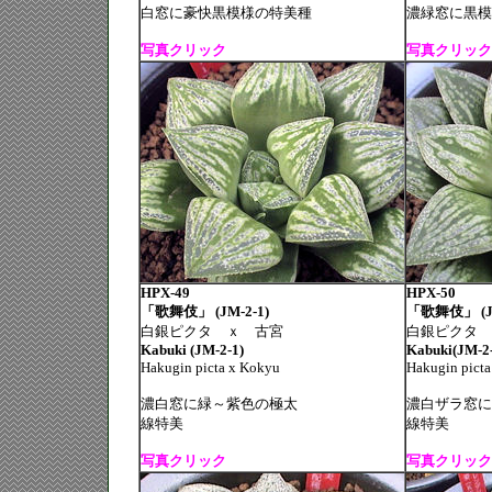
白窓に豪快黒模様の特美種
濃緑窓に黒模
写真クリック
写真クリック
HPX-49
HPX-50
「歌舞伎」 (JM-2-1)
「歌舞伎」 (JM
白銀ピクタ ｘ 古宮
白銀ピクタ 
Kabuki (JM-2-1)
Kabuki(JM-2-
Hakugin picta x Kokyu
Hakugin pict
濃白窓に緑～紫色の極太
濃白ザラ窓に
線特美
線特美
写真クリック
写真クリック