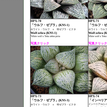
HPX-70
HPX-71
「ウルフ・ゼブラ」(KNS-1)
「ウルフ・ゼブ
ホワイト・ウルフ ｘ 特ゼブラ・ピクタ
ホワイト・ウル
Wolf zebra (KNS-1)
Wolf zebra (
'White wolf x Toku zebra picta
White wolf x Toku 
写真クリック
写真クリック
HPX-73
HPX-74
「ウルフ・ゼブラ」(KNS-3)
「インぺリア
インペリアル(シ
ホワイト・ウルフ ｘ 特ゼブラ・ピクタ