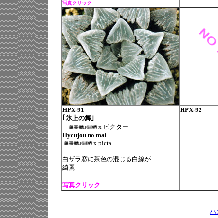
写真クリック
HPX-91
HPX-92
｢氷上の舞｣
x ピクター
Hyoujou no mai
x picta
白ザラ窓に茶色の混じる白線が
綺麗
写真クリック
ハ