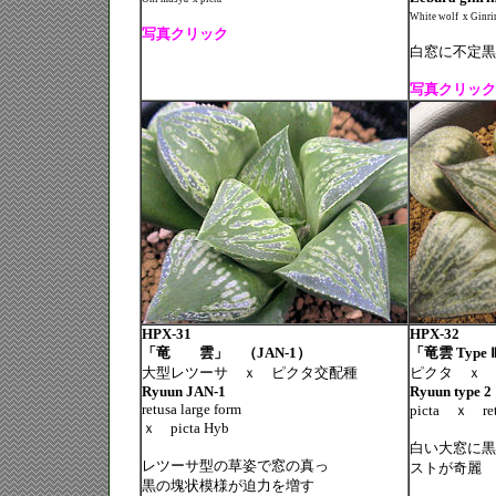
White wolf
x Ginri
写真クリック
白窓に不定黒
写真クリック
HPX-31
HPX-32
「竜 雲」 （JAN-1）
「竜雲 Type 
大型レツーサ ｘ ピクタ交配種
ピクタ ｘ 
Ryuun JAN-1
Ryuun type 2
retusa large form
picta
ｘ
re
ｘ
picta Hyb
白い大窓に黒
レツーサ型の草姿で窓の真っ
ストが奇麗
黒の塊状模様が迫力を増す