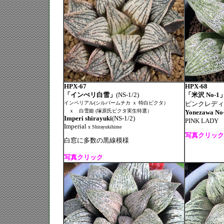
HPX-67
HPX-68
「インぺリ白雪」
(NS-1/2)
「米沢 No-1
インペリアル(シルバームチカ ｘ 特白ピクタ）
ピンクレディ
ｘ 白雪姫 (塚原氏ピクタ実生特選）
Yonezawa No
Imperi shirayuki
(NS-1/2)
PINK LADY 
Imperial
x Shirayukihime
写真クリック
白窓に多数の黒線模様
写真クリック