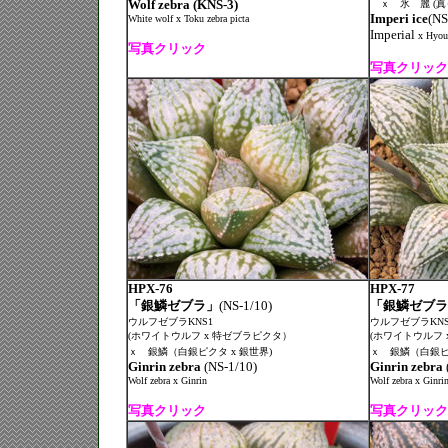
Wolf zebra (KNS-3)
ｘ 氷 麗 (真
Imperi ice
(NS
White wolf x Toku zebra picta
Imperial
x Hyour
写真クリック
写真クリック
HPX-76
HPX-77
「銀鱗ゼブラ」
(NS-1/10)
「銀鱗ゼブラ
ウルフゼブラKNS1
ウルフゼブラKNS
(ホワイトウルフ x 特ゼブラピクタ）
(ホワイトウルフ 
ｘ 銀鱗（白銀ピクタ x 銀世界)
ｘ 銀鱗（白銀ピク
Ginrin zebra
(NS-1/10)
Ginrin zebra
Wolf zebra x Ginrin
Wolf zebra x Ginri
写真クリック
写真クリック