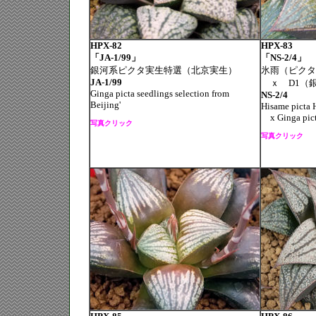
HPX-82
HPX-83
「JA-1/99」
「NS-2/4」
銀河系ピクタ実生特選（北京実生）
氷雨（ピクタ
JA-1/99
ｘ D1（
Ginga picta seedlings selection from
NS-2/4
Beijing'
Hisame picta 
x Ginga picta
写真クリック
写真クリック