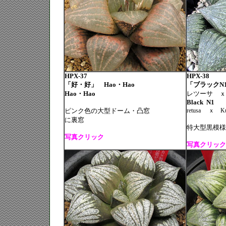
HPX-37
HPX-38
「好・好」 Hao・Hao
「ブラックN
Hao
・
Hao
レツーサ ｘ
Black
N1
ピンク色の大型ドーム・凸窓
retusa
ｘ
Ku
に裏窓
特大型黒模様
写真クリック
写真クリック