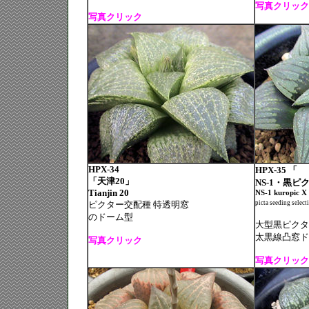
写真クリック
写真クリック
HPX-34
HPX-35 「
「天津20」
NS-1・黒ピク
Tianjin 20
NS-1 kuropic X
ピクター交配種 特透明窓
picta seeding select
のドーム型
大型黒ピクタ
太黒線凸窓ド
写真クリック
写真クリック