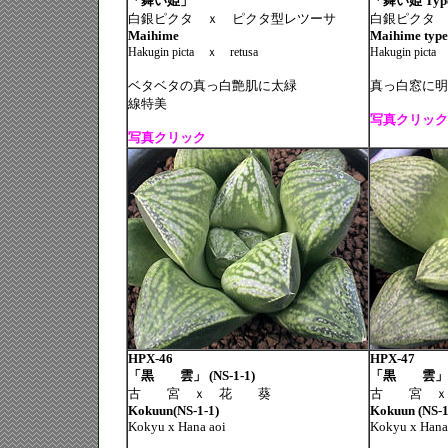
「舞い姫」
「舞い姫 Typ
白銀ピクタ ｘ ピクタ型レツーサ
白銀ピクタ 
Maihime
Maihime type
Hakugin picta
ｘ
retusa
Hakugin picta
ベタベタの真っ白艶肌に太緑
真っ白窓に明
線特美
写真クリック
写真クリック
HPX-46
HPX-47
「黒 雲」 (NS-1-1)
「黒 雲」 (N
古 宮 ｘ 花 葵
古 宮 
Kokuun(NS-1-1)
Kokuun (NS-1
Kokyu x Hana aoi
Kokyu x Hana