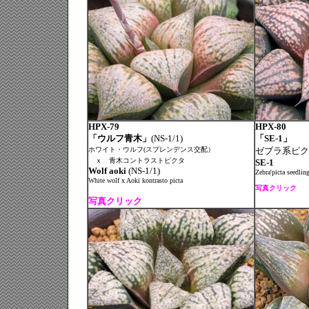
HPX-79
HPX-80
「ウルフ青木」
(NS-1/1)
「SE-1」
ホワイト・ウルフ(スプレンデンス交配）
ゼブラ系ピク
ｘ 青木コントラストピクタ
SE-1
Wolf aoki
(NS-1/1)
Zebra'picta seedlin
White wolf x Aoki kontrasto picta
写真クリック
写真クリック