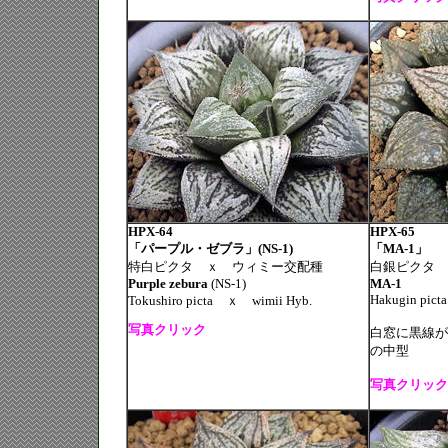
HPX-64
HPX-65
「パープル・ゼブラ」(NS-1)
「MA-1」
特白ピクタ ｘ ウィミー交配種
白銀ピクタ 
Purple zebura
(NS-1)
MA-1
Hakugin picta
Tokushiro picta ｘ wimii Hyb.
写真クリック
白窓に黒線が
の中型
写真クリック