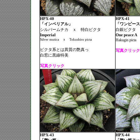
HPX-40
HPX-41
「インペリアル」
「ワンピース
シルバームチカ ｘ 特白ピクタ
白銀ピクタ 
Imperial
One peace
A
Silver mutica
ｘ
Tokushiro picta
Hakugin picta
ピクタ系とは異質の艶真っ
写真クリック
白窓に黒線特美
写真クリック
HPX-43
HPX-44