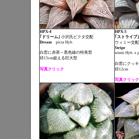
HPX-4
HPX-5
｢ドリーム｣
小沢氏ピクタ交配
｢ストライプ
Dream
picta Hyb.
ウィミー交配
Stripe
白窓に赤茶～黒色線の特美窓
wimii Hyb. x 
径15cm超える巨大型
白窓にクッキ
写真クリック
径12cm
写真クリック