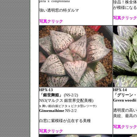
picta
x
comptoniana
珍品！株全体
が模様になる
強い透明窓の特ダルマ
写真クリック
写真クリック
HPX-13
HPX-14
「銀世舞姫」
(NS-2/2)
「グリーン・
Green woodii
NS3(マルクス 銀世界交配美種)
x
舞い姫(白銀ピクタ x ピクタ型レツーサ)
透明度の高い
Ginsemaihime
NS-2/2
美紋、最高の
白窓に紫模様が点在する美種
写真クリック
写真クリック