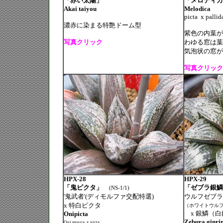
「赤い太陽」
「メロディ
Akai taiyou
Melodica
picta
x pallid
濃赤に染まる特艶ドーム型
紫色の内葉が
写真クリック
わゆる窓は葉
気泡状の窓が
写真クリック
HPX-28
HPX-29
「鬼ピクタ」
「ゼブラ銀
(NS-1/1)
'鬼武者'(ディモルファ交配特選)
ウルフゼブラ
x 特白ピクタ
（ホワイトウルフ
x 銀鱗（白
Onipicta
Zebura ginri
Oni musya
x picta