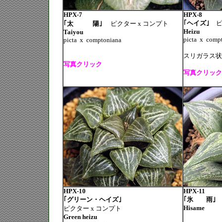
HPX-7
HPX-8
｢ヘイズ｣
ピ
｢太 陽｣
ピクター x コンプト
Heizu
Taiyou
picta
x
compt
picta
x
comptoniana
スリガラス状
写真クリック
写真クリック
HPX-10
HPX-11
｢グリーン・ヘイズ｣
｢氷 雨｣
Hisame
ピクター x コンプト
Green heizu