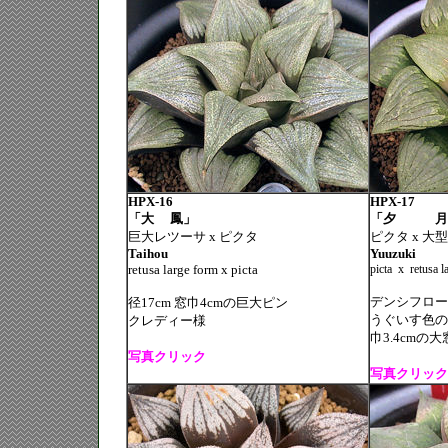
HPX-16
HPX-17
「大 鳳」
「夕 
巨大レツーサ x ピクタ
ピクタ x 大
Taihou
Yuuzuki
retusa large form x picta
picta
x
retusa l
デンシフロー
径17cm 窓巾4cmの巨大ピン
うぐいす色の
クレディー様
巾3.4cmの
写真クリック
写真クリック