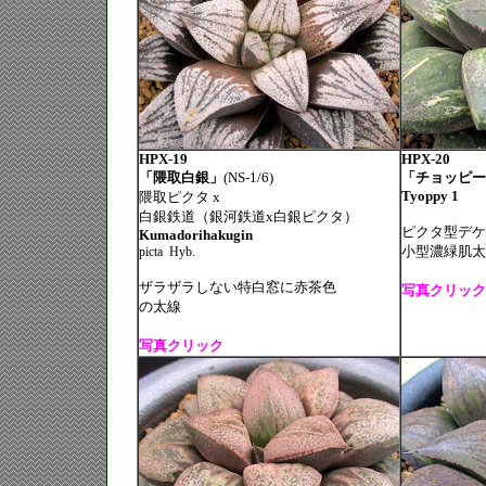
HPX-19
HPX-20
「隈取白銀」
(NS-1/6)
「チョッピー
Tyoppy 1
隈取ピクタ x
白銀鉄道（銀河鉄道x白銀ピクタ）
ピクタ型デケ
Kumadorihakugin
小型濃緑肌太
picta
Hyb.
ザラザラしない特白窓に赤茶色
写真クリック
の太線
写真クリック