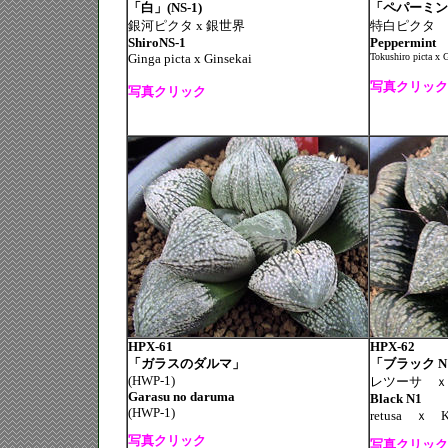
「白」(NS-1)
「ペパーミント
銀河ピクタ x 銀世界
特白ピクタ 
ShiroNS-1
Peppermint
Ginga picta x Ginsekai
Tokushiro picta x
G
写真クリック
写真クリック
HPX-61
HPX-62
「ガラスのダルマ」
「ブラック N
(HWP-1)
レツーサ ｘ
Garasu no daruma
Black N1
(HWP-1)
retusa ｘ Ku
写真クリック
写真クリック