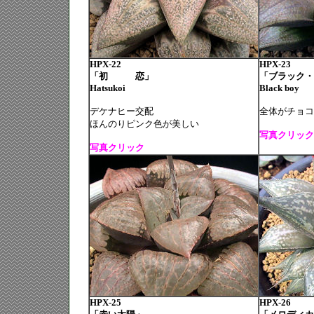
HPX-22
HPX-23
「初 恋」
「ブラック・
Hatsukoi
Black boy
デケナヒー交配
全体がチョコ
ほんのりピンク色が美しい
写真クリック
写真クリック
HPX-25
HPX-26