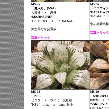
MS-25
MS-26
「魔人舟」(NS-1)
「ハロウィ
’HALLOWEE
大魔神 ｘ 黒舟
’DAIMAJIN’Hyb.
‘MAJINBUNE’
’DAIMAJIN’
ｘ ‘
KOKUSOU’
窓の黒紫模様
大型美窓草姿選抜
写真クリック
写真クリック
MS-28
MS-29
「NS-1」
「SAKURA」N
ピクタ ｘ ウィミー交配種
銀世界 ｘ 
’SAKURA
NS
’NS-1’
picta
ｘ
wimii Hyb.
GINSEKAI x b