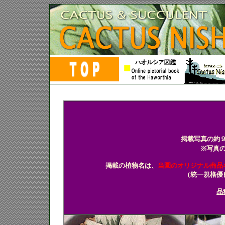
多肉植物 ハオルチア ハオルシ
掲載写真の約
※写真
掲載の植物名は、
当園のオリジナル商品
（統一規格優
品