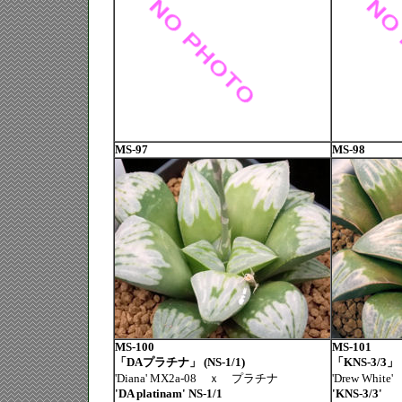
MS-97
MS-98
MS-100
MS-101
「DAプラチナ」 (NS-1/1)
「KNS-3/3」
'Diana' MX2a-08 ｘ プラチナ
'Drew White'
'DA platinam' NS-1/1
'KNS-3/3'