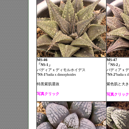
MS-46
MS-47
「NS-1」
「NS-2」
バディアｘディモルホイデス
バディアｘデ
’NS-1’
badia x
dimorphoides
’NS-2’
badia x
d
特黒紫肌選抜
紫色肌と大き
写真クリック
写真クリック