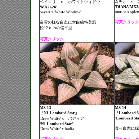
ベイエリ ｘ ホワイトウィドウ
ムチカ ｘ 
’DIANA’MX2
‘MX2a26’
mutica x sple
bayeri x 'White Window'
写真クリック
白雲の様な白点に太白線特美窓
径12ｃｍの偏平型
写真クリック
MS-13
MS-14
「N1 Lombard Star」
「Lombard S
'Lombard St
'
Drew White
' x
バディア
‘N1 Lombard Star’
真っ白窓に緑
'Drew White' x badia
写真クリック