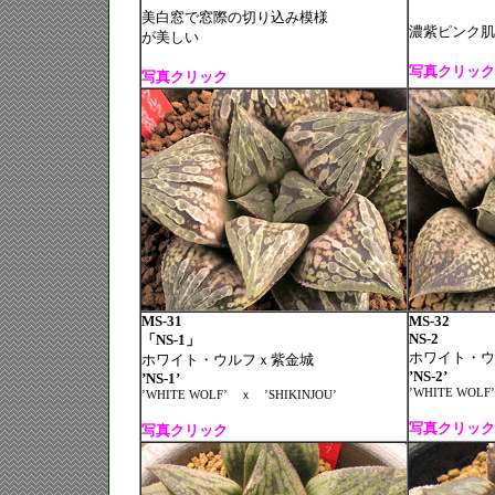
美白窓で窓際の切り込み模様
濃紫ピンク肌
が美しい
写真クリック
写真クリック
MS-31
MS-32
NS-2
「NS-1」
ホワイト・ウ
ホワイト・ウルフｘ紫金城
’NS-2’
’NS-1’
’WHITE WOLF’
’WHITE WOLF’
ｘ
’SHIKINJOU’
写真クリック
写真クリック