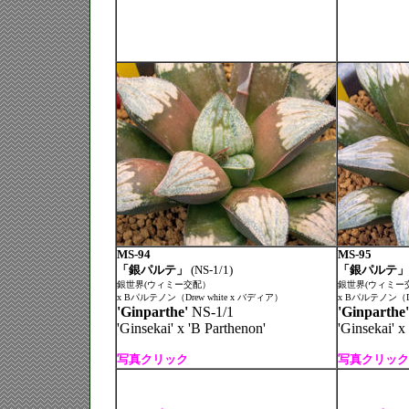
MS-94
MS-95
「銀パルテ」
(NS-1/1)
「銀パルテ」
銀世界(ウィミー交配）
銀世界(ウィミー
x Bパルテノン（Drew white x バディア）
x Bパルテノン（Dr
'Ginparthe'
NS-1/1
'Ginparthe'
'Ginsekai' x 'B Parthenon'
'Ginsekai' x
写真クリック
写真クリック