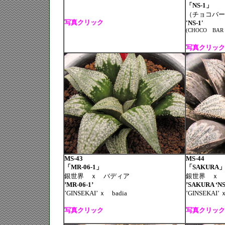
「NS-1」
（チョコバー
写真クリック
'NS-1'
(CHOCO
BAR
写真クリック
MS-43
MS-44
「MR-06-1」
「SAKURA」（
銀世界 ｘ バディア
銀世界 ｘ 
’MR-06-1’
’SAKURA ‘NS
’GINSEKAI’
ｘ
badia
’GINSEKAI’
写真クリック
写真クリック