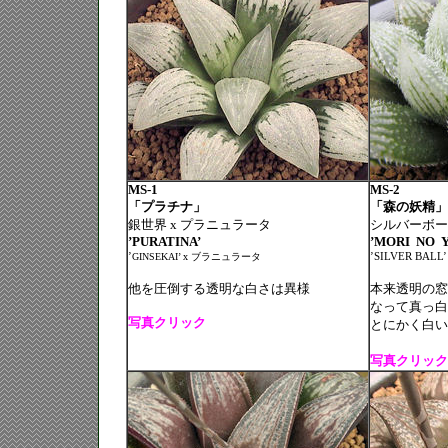
MS-1
MS-2
「プラチナ」
「森の妖精」(N
銀世界 x プラニュラータ
シルバーボー
’PURATINA’
’MORI
NO
’
GINSEKAI’ x
ブラニュラータ
’SILVER BALL’
他を圧倒する透明な白さは異様
本来透明の窓
なって真っ白
写真クリック
とにかく白い
写真クリック