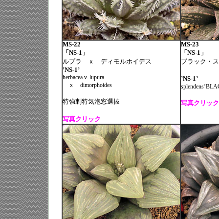
MS-22
MS-23
「NS-1」
「NS-1」
ルプラ ｘ ディモルホイデス
ブラック・ス
’NS-1’
ｘ デ
herbacea v. lupura
’NS-1’
ｘ
dimorphoides
splendens’BL
特強刺特気泡窓選抜
写真クリック
写真クリック