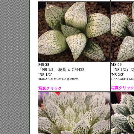
MS-58
MS-59
「NS-1/2」
花葵 ｘ GM452
「NS-2/2」
花
'NS-1/2'
'NS-2/2'
'HANA AOI' x GM452 splendens
'HANA AOI' x GM4
写真クリック
写真クリック