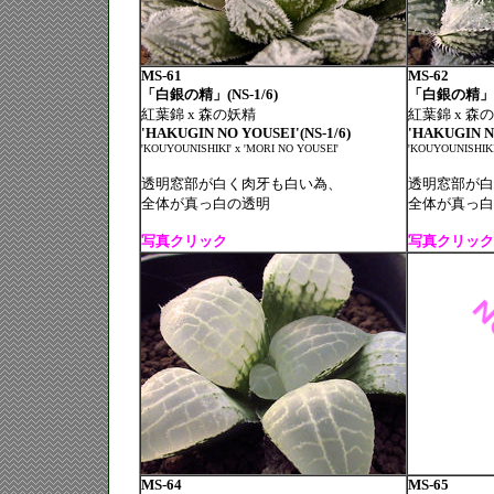
MS-61
MS-62
「白銀の精」(NS-1/6)
「白銀の精」(N
紅葉錦 x 森の妖精
紅葉錦 x 森
'HAKUGIN NO YOUSEI'(NS-1/6)
'HAKUGIN NO
'KOUYOUNISHIKI' x 'MORI NO YOUSEI'
'KOUYOUNISHIKI
透明窓部が白く肉牙も白い為、
透明窓部が白
全体が真っ白の透明
全体が真っ白
写真クリック
写真クリック
MS-64
MS-65