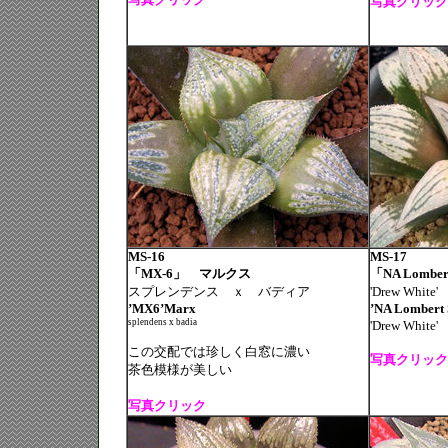
写真クリック
MS-16
MS-17
「MX-6」 マルクス
「NA Lombe
スプレンデンス ｘ バディア
'Drew White
’MX6’Marx
’NA Lombert 
splendens x badia
'Drew White
この交配では珍しく白窓に濃い
写真クリック
茶色模様が美しい
写真クリック