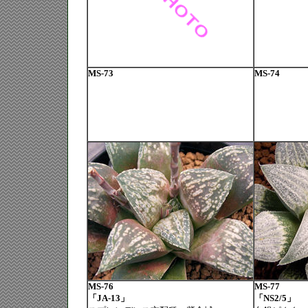
MS-73
MS-74
MS-76
MS-77
「JA-13」
「NS2/5」