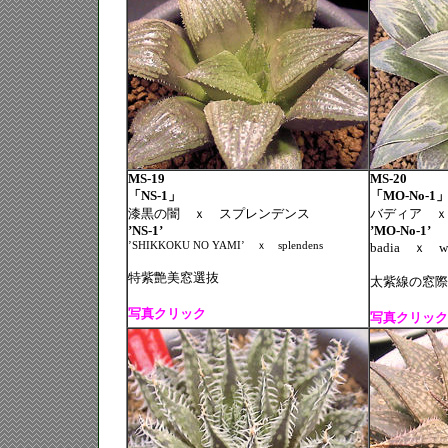
MS-19
MS-20
「NS-1」
「MO-No-1
漆黒の闇 ｘ スプレンデンス
バディア ｘ
’NS-1’
’MO-No-1’
’SHIKKOKU NO YAMI’
ｘ
splendens
badia
ｘ
w
特紫艶美窓選抜
太紫線の窓際
写真クリック
写真クリック