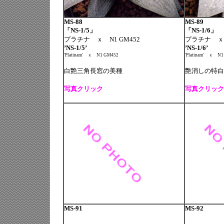
MS-88
MS-89
「NS-1/5」
「NS-1/6」
プラチナ ｘ N1 GM452
プラチナ ｘ 
’NS-1/5’
’NS-1/6’
'Platinam'
ｘ
N1 GM452
'Platinam'
ｘ
N1
白艶三角長窓の美種
艶消しの特白
写真クリック
写真クリック
MS-91
MS-92