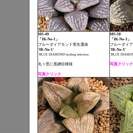
MS-49
MS-50
「IK-No-1」
「IK-No-3」
ブルーダイアモンド実生選抜
ブルーダイア
'IK-No-1'
'IK-No-3'
‘BLUE DIAMOND’seeding selection
‘BLUE DIAMOND’
丸々窓に黒網目模様
写真クリック
写真クリック