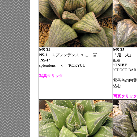
MS-34
MS-35
NS-1
スプレンデンス ｘ 古 宮
「鬼 火」
’NS-1’
配種
’ONIBI’
splendens
ｘ
’KOKYUU’
’CHOCO BAR
写真クリック
紫茶色の内葉
込む
写真クリック