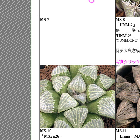
MS-7
MS-8
「HNM-2」
夢 殿 ｘ
’HNM-2’
’YUMEDONO’
特美大裏窓模
写真クリック
MS-10
MS-11
「MX2a26」
「Diana」MX