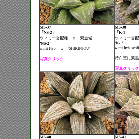
MS-37
MS-38
「NS-2」
「K-1」
ウィミー交配種 ｘ 紫金城
ウィミー交配
’NS-2’
’K-1’
wimii hyb. seedi
wimii Hyb.
ｘ
’SHIKINJOU’
特白窓に紫黒
写真クリック
写真クリック
MS-40
MS-41