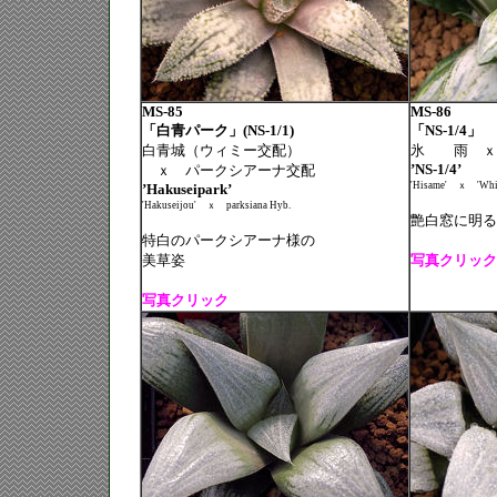
MS-85
MS-86
「白青パーク」(NS-1/1)
「NS-1/4」
白青城（ウィミー交配）
氷 雨 ｘ
’NS-1/4’
ｘ パークシアーナ交配
'Hisame'
ｘ
'Whi
’Hakuseipark’
'Hakuseijou'
ｘ
parksiana Hyb.
艶白窓に明る
特白のパークシアーナ様の
美草姿
写真クリック
写真クリック