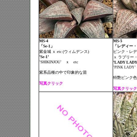
MS-4
MS-5
「Se-1」
「レディー・レ
紫金城 ｘ etc (ウィムデンス)
ピンク・レデ
’Se-1’
ｘ ラブリー
’SHIKINJOU’
ｘ
etc
’LADY LADY’
’PINK LADY’
紫系品種の中で印象的な苗
特艶ピンク色
写真クリック
写真クリック