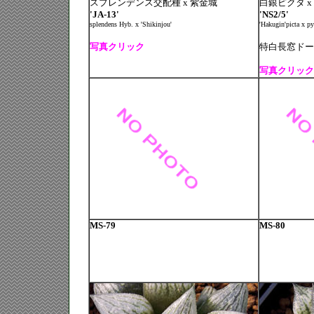
スプレンデンス交配種 x 紫金城
白銀ピクタ x
'JA-13'
'NS2/5'
splendens Hyb. x 'Shikinjou'
'Hakugin'picta x p
写真クリック
特白長窓ドー
写真クリック
MS-79
MS-80