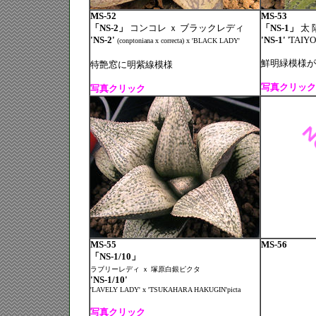
MS-52
MS-53
「NS-2」
コンコレ ｘ ブラックレディ
「NS-1」
太 
'NS-2'
'NS-1'
'TAIYO
(conptoniana x correcta) x 'BLACK LADY'
鮮明緑模様が
特艶窓に明紫線模様
写真クリック
写真クリック
MS-55
MS-56
「NS-1/10」
ラブリーレディ ｘ 塚原白銀ピクタ
'NS-1/10'
'LAVELY LADY' x 'TSUKAHARA HAKUGIN'picta
写真クリック