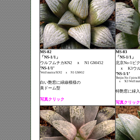
MS-82
MS-83
「NS-1/1」
「NS-1/1」
ウルフムチカKN2 ｘ N1 GM452
北京No-1ピ
’NS-1/1’
ｘ K3ウ
'Wolf mutica’KN2
ｘ
N1 GM452
’NS-1/1’
'Beijin No-1'picta H
ｘ 'K3 Wolf muti
白い艶窓に緑線模様の
美ドーム型
特艶窓に緑入
写真クリック
写真クリック